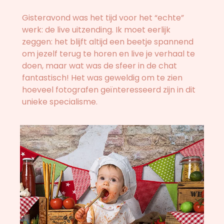
Gisteravond was het tijd voor het “echte”
werk: de live uitzending. Ik moet eerlijk
zeggen: het blijft altijd een beetje spannend
om jezelf terug te horen en live je verhaal te
doen, maar wat was de sfeer in de chat
fantastisch! Het was geweldig om te zien
hoeveel fotografen geïnteresseerd zijn in dit
unieke specialisme.