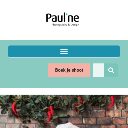
de
inhoud
Boek je shoot