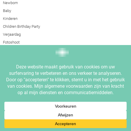
Newborn
Baby
Kinderen
Children Birthday Party
Verjaardag
Fotoshoot
Kerst fotoshoot
Smash fotoshoots
Cake Smash
Smash Splash
Spaghetti Smash
Fruit Smash
Bakkerij smash