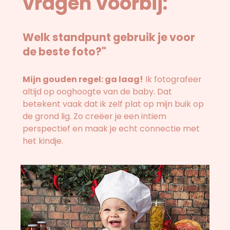
vragen voorbij:
Welk standpunt gebruik je voor
de beste foto?"
Mijn gouden regel: ga laag!
Ik fotografeer
altijd op ooghoogte van de baby. Dat
betekent vaak dat ik zelf plat op mijn buik op
de grond lig. Zo creëer je een intiem
perspectief en maak je echt connectie met
het kindje.